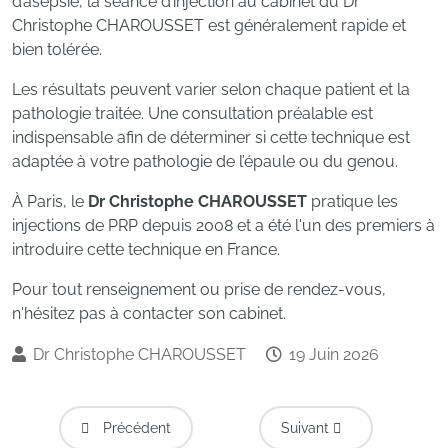
d’asepsie, la séance d’injection au cabinet du Dr
Christophe CHAROUSSET est généralement rapide et
bien tolérée.
Les résultats peuvent varier selon chaque patient et la
pathologie traitée. Une consultation préalable est
indispensable afin de déterminer si cette technique est
adaptée à votre pathologie de l’épaule ou du genou.
À Paris, le
Dr Christophe CHAROUSSET
pratique les
injections de PRP depuis 2008 et a été l'un des premiers à
introduire cette technique en France.
Pour tout renseignement ou prise de rendez-vous,
n'hésitez pas à contacter son cabinet.
Dr Christophe CHAROUSSET
19 Juin 2026
Article Précédent : [Retour Sur La Soirée Du 11 Juin 202
Article Suivant : Fracture
Précédent
Suivant