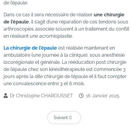
de l’épaule.
Dans ce cas il sera nécessaire de réaliser
une chirurgie
de l’épaule
, il s’agit d’une réparation de ces tendons sous
arthroscopies associée souvent à un traitement du conflit
en réalisant une acromioplastie.
La chirurgie de l’épaule
est réalisée maintenant en
ambulatoire (une journée à la clinique), sous anesthésie
locorégionale et générale. La rééducation post chirurgie
de l’épaule chez son kinésithérapeute est commencée 3
jours après la dite chirurgie de l’épaule et il faut compter
une convalescence entre 3 et 6 mois.
Dr Christophe CHAROUSSET
16 Janvier 2025
Article Suivant : De La Tendinite À La R
Suivant